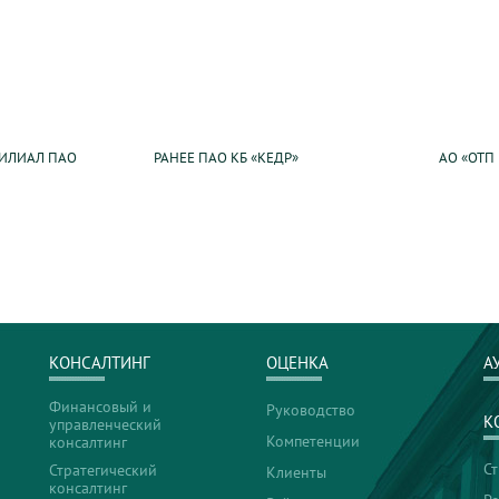
ИЛИАЛ ПАО
РАНЕЕ ПАО КБ «КЕДР»
АО «ОТП
КОНСАЛТИНГ
ОЦЕНКА
А
Финансовый и
Руководство
К
управленческий
Компетенции
консалтинг
С
Стратегический
Клиенты
консалтинг