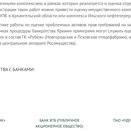
нными комплексами, в рамках которых реализуется и оценка отде
люстрации таких работ можно привести оценку имущественного ко
 УЛК в Архангельской области или комплекса Ильского нефтеперер
ктике работы по оценке проблемных активов: прав требований на 
амках процедуры банкротства. Яркими примерами могут служить о
х в состав ГК «Рубеж» (Новгородская и Псковская птицефабрики), и
в центральном аппарате Росимущества).
ТВА С БАНКАМИ:
НК»
БАНК ВТБ (ПУБЛИЧНОЕ
ПАО «МДМ
АКЦИОНЕРНОЕ ОБЩЕСТВО)