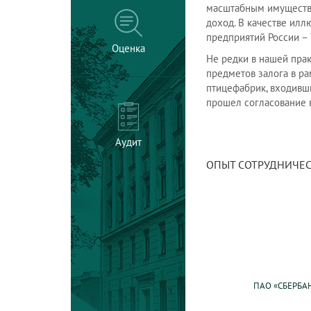
масштабным имуществе
доход. В качестве ил
предприятий России –
Оценка
Не редки в нашей пра
предметов залога в р
птицефабрик, входивши
прошел согласование 
Аудит
ОПЫТ СОТРУДНИЧЕС
ПАО «СБЕРБА