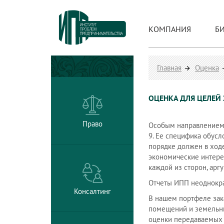
КОМПАНИЯ
Б
Главная
Оценка
ОЦЕНКА ДЛЯ ЦЕЛЕЙ 
Право
Особым направлением 
9. Ее специфика обусл
порядке должен в ходе
экономические интере
каждой из сторон, арг
Отчеты ИПП неоднокра
Консалтинг
В нашем портфеле зак
помещений и земельны
оценки передаваемых в