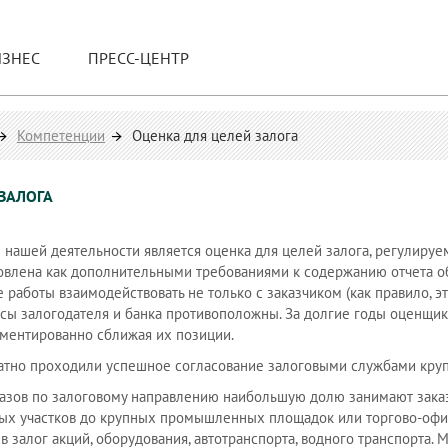
ИЗНЕС
ПРЕСС-ЦЕНТР
Компетенции
Оценка для целей залога
ЗАЛОГА
нашей деятельности является оценка для целей залога, регулир
овлена как дополнительными требованиями к содержанию отчета об 
 работы взаимодействовать не только с заказчиком (как правило, это
сы залогодателя и банка противоположны. За долгие годы оценщик
ументированно сближая их позиции.
тно проходили успешное согласование залоговыми службами круп
азов по залоговому направлению наибольшую долю занимают заказы
х участков до крупных промышленных площадок или торгово-офи
 залог акций, оборудования, автотранспорта, водного транспорта.